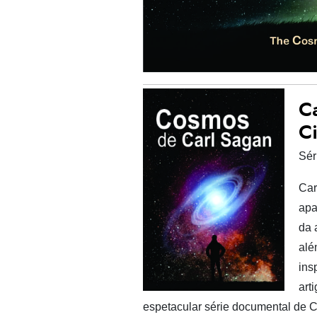
C
Ci
Sér
Car
apa
da 
alé
ins
art
espetacular série documental de 