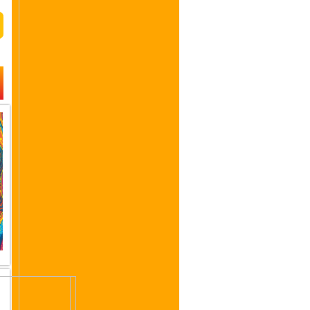
da tecnologia e os
fantasmas do passado.
Uma obra que te faz
questionar a sanidade e
os limites da inteligência
artificial.