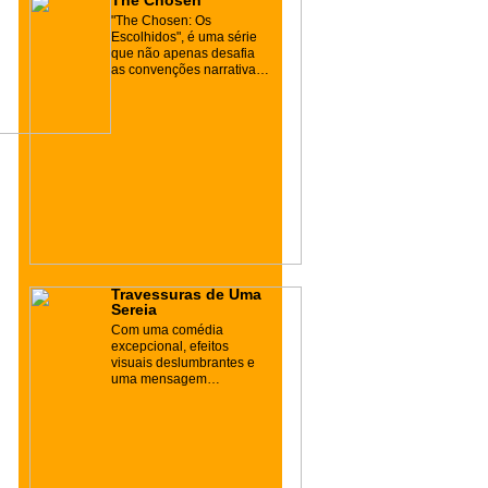
"The Chosen: Os
Escolhidos", é uma série
que não apenas desafia
as convenções narrativas
ao explorar a vida e os
ensinamentos de Jesus
Cristo, mas também serve
como uma ponte para a
reflexão espiritual e a
conversão para o
cristianismo.
Travessuras de Uma
Sereia
Com uma comédia
excepcional, efeitos
visuais deslumbrantes e
uma mensagem
subjacente sobre o poder
do amor e a conservação
do meio ambiente, este
filme cativou audiências
em todo o mundo. Se você
está em busca de uma