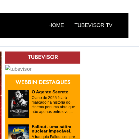
HOME
TUBEVISOR TV
TUBEVISOR
WEBBIN DESTAQUES
O Agente Secreto
O ano de 2025 ficará
marcado na história do
cinema por uma obra que
não apenas entreteve,
mas desafiou a percepção
do público sobre o
passado e o presente do
Fallout: uma sátira
Brasil. "O Agente Secreto",
nuclear impecável.
o mais recente longa-
A franquia Fallout sempre