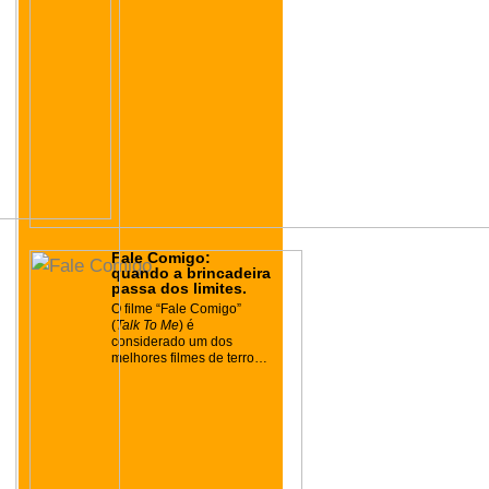
Fale Comigo:
quando a brincadeira
passa dos limites.
O filme “Fale Comigo”
(
Talk To Me
) é
considerado um dos
melhores filmes de terror
de 2023.