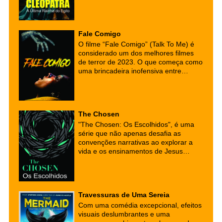
mundo dominado por homens. Sua
capacidade de usar sua inteligência,
charme e astúcia a tornou uma figura
Fale Comigo
lendária não apenas em sua época,
mas até os dias de hoje.
O filme “Fale Comigo” (Talk To Me) é
considerado um dos melhores filmes
de terror de 2023. O que começa como
uma brincadeira inofensiva entre
adolescente logo toma um rumo
perigoso e assustador.
The Chosen
"The Chosen: Os Escolhidos", é uma
série que não apenas desafia as
convenções narrativas ao explorar a
vida e os ensinamentos de Jesus
Cristo, mas também serve como uma
ponte para a reflexão espiritual e a
conversão para o cristianismo.
Travessuras de Uma Sereia
Com uma comédia excepcional, efeitos
visuais deslumbrantes e uma