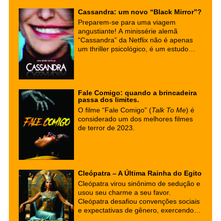
caminho acadêmico para explorar as
fronteiras da consciência.
Cassandra: um novo “Black Mirror”?
Preparem-se para uma viagem
angustiante! A minissérie alemã
“Cassandra” da Netflix não é apenas
um thriller psicológico, é um estudo
profundo sobre os perigos da
tecnologia e os fantasmas do passado.
Uma obra que te faz questionar a
sanidade e os limites da inteligência
Fale Comigo: quando a brincadeira
artificial.
passa dos limites.
O filme “Fale Comigo” (
Talk To Me
) é
considerado um dos melhores filmes
de terror de 2023.
Cleópatra – A Última Rainha do Egito
Cleópatra virou sinônimo de sedução e
usou seu charme a seu favor.
Cleópatra desafiou convenções sociais
e expectativas de gênero, exercendo
autoridade e influência política em um