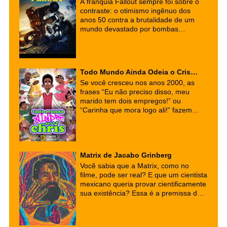
A franquia Fallout sempre foi sobre o
contraste: o otimismo ingênuo dos
anos 50 contra a brutalidade de um
mundo devastado por bombas
nucleares. Ao adaptar esse universo
para o streaming, a Amazon Prime
Video não apenas entregou uma das
melhores transposições de games para
Todo Mundo Ainda Odeia o Cris…
a TV, mas também uma sátira social
Se você cresceu nos anos 2000, as
ácida que ressoa estranhamente com
frases “Eu não preciso disso, meu
os nossos tempos.
marido tem dois empregos!” ou
“Carinha que mora logo ali!” fazem
parte do seu DNA cultural. Mas
segurem a nostalgia, porque a família
Rock está de volta — e desta vez, o
traço é outro, mas o azar é o mesmo!
Matrix de Jacabo Grinberg
A série animada "Todo Mundo Ainda
Odeia o Cris" (Everybody Still Hates
Você sabia que a Matrix, como no
Chris) chegou para provar que
filme, pode ser real? E que um cientista
clássicos não morrem, eles se
mexicano queria provar cientificamente
transformam.
sua existência? Essa é a premissa da
intrigante história verídica de Jacobo
Grinberg-Zylberbaum, um
neurofisiologista que se desviou do