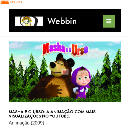
Ir
para
o
Webbin
conteúdo
Main
Menu
MASHA E O URSO: A ANIMAÇÃO COM MAIS
VISUALIZAÇÕES NO YOUTUBE.
Animação (2009)