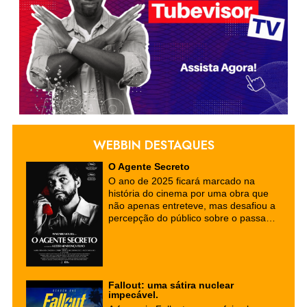
WEBBIN DESTAQUES
O Agente Secreto
O ano de 2025 ficará marcado na
história do cinema por uma obra que
não apenas entreteve, mas desafiou a
percepção do público sobre o passado
e o presente do Brasil. "O Agente
Secreto", o mais recente longa-
metragem de Kleber Mendonça Filho,
consolidou-se como um fenômeno
cultural e artístico, reafirmando a força
Fallout: uma sátira nuclear
do cinema nacional no cenário global.
impecável.