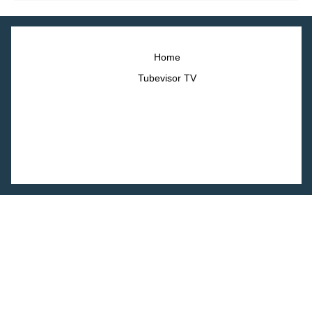
Home
Tubevisor TV
©2023 Webbin. All right reserved.