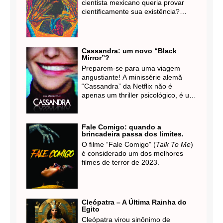
cientista mexicano queria provar
Ainda Odeia o Cris" (Everybody Still
cientificamente sua existência?
Hates Chris) chegou para provar
Essa é a premissa da intrigante
que clássicos não morrem, eles se
história verídica de Jacobo
transformam.
Grinberg-Zylberbaum, um
neurofisiologista que se desviou do
Cassandra: um novo “Black
caminho acadêmico para explorar
Mirror”?
as fronteiras da consciência.
Preparem-se para uma viagem
angustiante! A minissérie alemã
“Cassandra” da Netflix não é
apenas um thriller psicológico, é um
estudo profundo sobre os perigos
da tecnologia e os fantasmas do
passado. Uma obra que te faz
Fale Comigo: quando a
questionar a sanidade e os limites
brincadeira passa dos limites.
da inteligência artificial.
O filme “Fale Comigo” (
Talk To Me
)
é considerado um dos melhores
filmes de terror de 2023.
Cleópatra – A Última Rainha do
Egito
Cleópatra virou sinônimo de