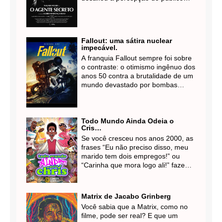
sobre o passado e o presente do
Brasil. "O Agente Secreto", o mais
recente longa-metragem de Kleber
Mendonça Filho, consolidou-se
Fallout: uma sátira nuclear
como um fenômeno cultural e
impecável.
artístico, reafirmando a força do
A franquia Fallout sempre foi sobre
cinema nacional no cenário global.
o contraste: o otimismo ingênuo dos
anos 50 contra a brutalidade de um
mundo devastado por bombas
nucleares. Ao adaptar esse
universo para o streaming, a
Amazon Prime Video não apenas
entregou uma das melhores
Todo Mundo Ainda Odeia o
Cris…
transposições de games para a TV,
Se você cresceu nos anos 2000, as
mas também uma sátira social
frases “Eu não preciso disso, meu
ácida que ressoa estranhamente
marido tem dois empregos!” ou
com os nossos tempos.
“Carinha que mora logo ali!” fazem
parte do seu DNA cultural. Mas
segurem a nostalgia, porque a
família Rock está de volta — e
Matrix de Jacabo Grinberg
desta vez, o traço é outro, mas o
Você sabia que a Matrix, como no
azar é o mesmo!
filme, pode ser real? E que um
A série animada "Todo Mundo