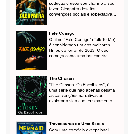
sedução e usou seu charme a seu
favor. Cleópatra desafiou
convenções sociais e expectativas
de gênero, exercendo autoridade e
influência política em um mundo
dominado por homens. Sua
Fale Comigo
capacidade de usar sua
O filme “Fale Comigo” (Talk To Me)
inteligência, charme e astúcia a
é considerado um dos melhores
tornou uma figura lendária não
filmes de terror de 2023. O que
apenas em sua época, mas até os
começa como uma brincadeira
dias de hoje.
inofensiva entre adolescente logo
toma um rumo perigoso e
assustador.
The Chosen
"The Chosen: Os Escolhidos", é
uma série que não apenas desafia
as convenções narrativas ao
explorar a vida e os ensinamentos
de Jesus Cristo, mas também serve
como uma ponte para a reflexão
espiritual e a conversão para o
cristianismo.
Travessuras de Uma Sereia
Com uma comédia excepcional,