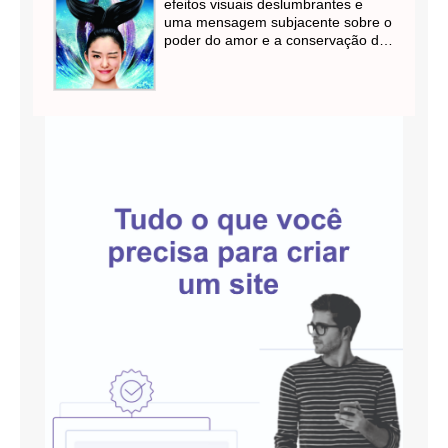
efeitos visuais deslumbrantes e
uma mensagem subjacente sobre o
poder do amor e a conservação do
meio ambiente, este filme cativou
audiências em todo o mundo. Se
você está em busca de uma
comédia cativante com uma pitada
de romance e fantasia, este é um
filme que vale a pena conferir.