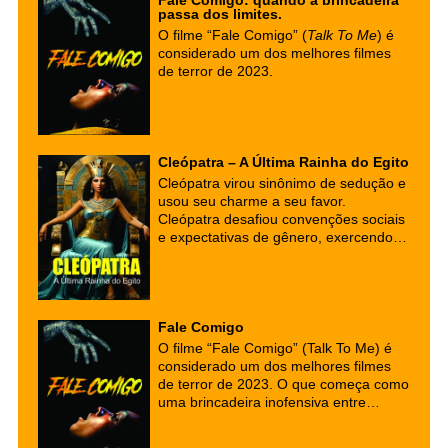
artificial.
passa dos limites.
O filme “Fale Comigo” (
Talk To Me
) é
considerado um dos melhores filmes
de terror de 2023.
Cleópatra – A Última Rainha do Egito
Cleópatra virou sinônimo de sedução e
usou seu charme a seu favor.
Cleópatra desafiou convenções sociais
e expectativas de gênero, exercendo
autoridade e influência política em um
mundo dominado por homens. Sua
capacidade de usar sua inteligência,
charme e astúcia a tornou uma figura
Fale Comigo
lendária não apenas em sua época,
mas até os dias de hoje.
O filme “Fale Comigo” (Talk To Me) é
considerado um dos melhores filmes
de terror de 2023. O que começa como
uma brincadeira inofensiva entre
adolescente logo toma um rumo
perigoso e assustador.