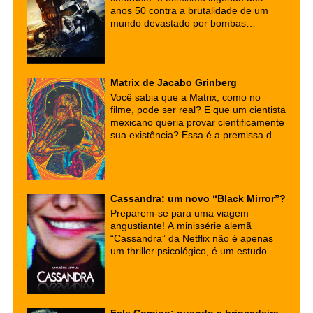
anos 50 contra a brutalidade de um
mundo devastado por bombas
nucleares. Ao adaptar esse universo
para o streaming, a Amazon Prime
Video não apenas entregou uma das
melhores transposições de games para
Matrix de Jacabo Grinberg
a TV, mas também uma sátira social
Você sabia que a Matrix, como no
ácida que ressoa estranhamente com
filme, pode ser real? E que um cientista
os nossos tempos.
mexicano queria provar cientificamente
sua existência? Essa é a premissa da
intrigante história verídica de Jacobo
Grinberg-Zylberbaum, um
neurofisiologista que se desviou do
caminho acadêmico para explorar as
fronteiras da consciência.
Cassandra: um novo “Black Mirror”?
Preparem-se para uma viagem
angustiante! A minissérie alemã
“Cassandra” da Netflix não é apenas
um thriller psicológico, é um estudo
profundo sobre os perigos da
tecnologia e os fantasmas do passado.
Uma obra que te faz questionar a
sanidade e os limites da inteligência
Fale Comigo: quando a brincadeira