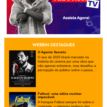
WEBBIN DESTAQUES
O Agente Secreto
O ano de 2025 ficará marcado na
história do cinema por uma obra que
não apenas entreteve, mas desafiou a
percepção do público sobre o passado
e o presente do Brasil. "O Agente
Secreto", o mais recente longa-
metragem de Kleber Mendonça Filho,
consolidou-se como um fenômeno
cultural e artístico, reafirmando a força
Fallout: uma sátira nuclear
do cinema nacional no cenário global.
impecável.
A franquia Fallout sempre foi sobre o
contraste: o otimismo ingênuo dos