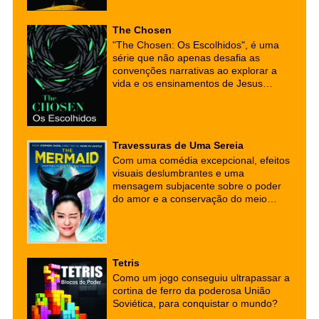
The Chosen
"The Chosen: Os Escolhidos", é uma
série que não apenas desafia as
convenções narrativas ao explorar a
vida e os ensinamentos de Jesus
Cristo, mas também serve como uma
ponte para a reflexão espiritual e a
conversão para o cristianismo.
Travessuras de Uma Sereia
Com uma comédia excepcional, efeitos
visuais deslumbrantes e uma
mensagem subjacente sobre o poder
do amor e a conservação do meio
ambiente, este filme cativou audiências
em todo o mundo. Se você está em
busca de uma comédia cativante com
uma pitada de romance e fantasia,
Tetris
este é um filme que vale a pena
conferir.
Como um jogo conseguiu ultrapassar a
cortina de ferro da poderosa União
Soviética, para conquistar o mundo?