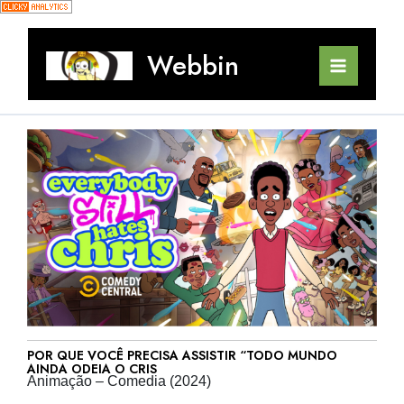
Ir
para
o
Webbin
conteúdo
Main
Menu
POR QUE VOCÊ PRECISA ASSISTIR “TODO MUNDO
AINDA ODEIA O CRIS
Animação – Comedia (2024)