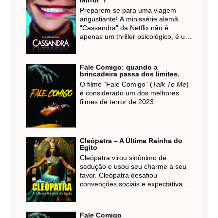
Mirror”?
as fronteiras da consciência.
Preparem-se para uma viagem
angustiante! A minissérie alemã
“Cassandra” da Netflix não é
apenas um thriller psicológico, é um
estudo profundo sobre os perigos
da tecnologia e os fantasmas do
passado. Uma obra que te faz
Fale Comigo: quando a
questionar a sanidade e os limites
brincadeira passa dos limites.
da inteligência artificial.
O filme “Fale Comigo” (
Talk To Me
)
é considerado um dos melhores
filmes de terror de 2023.
Cleópatra – A Última Rainha do
Egito
Cleópatra virou sinônimo de
sedução e usou seu charme a seu
favor. Cleópatra desafiou
convenções sociais e expectativas
de gênero, exercendo autoridade e
influência política em um mundo
dominado por homens. Sua
Fale Comigo