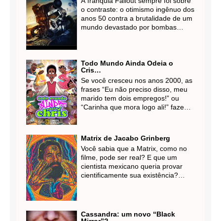
A franquia Fallout sempre foi sobre
cinema nacional no cenário global.
o contraste: o otimismo ingênuo dos
anos 50 contra a brutalidade de um
mundo devastado por bombas
nucleares. Ao adaptar esse
universo para o streaming, a
Amazon Prime Video não apenas
entregou uma das melhores
Todo Mundo Ainda Odeia o
Cris…
transposições de games para a TV,
Se você cresceu nos anos 2000, as
mas também uma sátira social
frases “Eu não preciso disso, meu
ácida que ressoa estranhamente
marido tem dois empregos!” ou
com os nossos tempos.
“Carinha que mora logo ali!” fazem
parte do seu DNA cultural. Mas
segurem a nostalgia, porque a
família Rock está de volta — e
Matrix de Jacabo Grinberg
desta vez, o traço é outro, mas o
Você sabia que a Matrix, como no
azar é o mesmo!
filme, pode ser real? E que um
A série animada "Todo Mundo
cientista mexicano queria provar
Ainda Odeia o Cris" (Everybody Still
cientificamente sua existência?
Hates Chris) chegou para provar
Essa é a premissa da intrigante
que clássicos não morrem, eles se
história verídica de Jacobo
transformam.
Grinberg-Zylberbaum, um
neurofisiologista que se desviou do
Cassandra: um novo “Black
caminho acadêmico para explorar