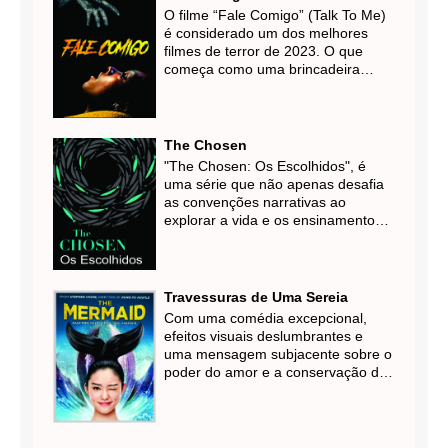
capacidade de usar sua
O filme “Fale Comigo” (Talk To Me)
inteligência, charme e astúcia a
é considerado um dos melhores
tornou uma figura lendária não
filmes de terror de 2023. O que
apenas em sua época, mas até os
começa como uma brincadeira
dias de hoje.
inofensiva entre adolescente logo
toma um rumo perigoso e
assustador.
The Chosen
"The Chosen: Os Escolhidos", é
uma série que não apenas desafia
as convenções narrativas ao
explorar a vida e os ensinamentos
de Jesus Cristo, mas também serve
como uma ponte para a reflexão
espiritual e a conversão para o
cristianismo.
Travessuras de Uma Sereia
Com uma comédia excepcional,
efeitos visuais deslumbrantes e
uma mensagem subjacente sobre o
poder do amor e a conservação do
meio ambiente, este filme cativou
audiências em todo o mundo. Se
você está em busca de uma
comédia cativante com uma pitada