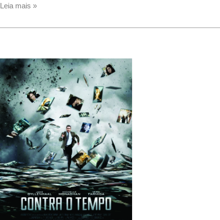
Paper
Leia mais »
&
Glue
–
documentário