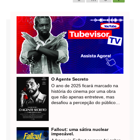
O Agente Secreto
O ano de 2025 ficará marcado na
história do cinema por uma obra
que não apenas entreteve, mas
desafiou a percepção do público
sobre o passado e o presente do
Brasil. "O Agente Secreto", o mais
recente longa-metragem de Kleber
Mendonça Filho, consolidou-se
Fallout: uma sátira nuclear
como um fenômeno cultural e
impecável.
artístico, reafirmando a força do