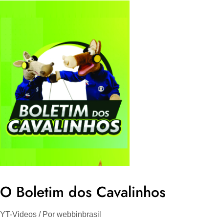
sua
Influência
na
música.
O Boletim dos Cavalinhos
YT-Videos
/ Por
webbinbrasil