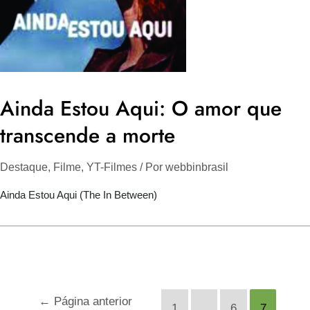
Ainda Estou Aqui: O amor que
transcende a morte
Destaque
,
Filme
,
YT-Filmes
/ Por
webbinbrasil
Ainda Estou Aqui (The In Between)
Paginação
de
posts
←
Página anterior
1
…
6
7