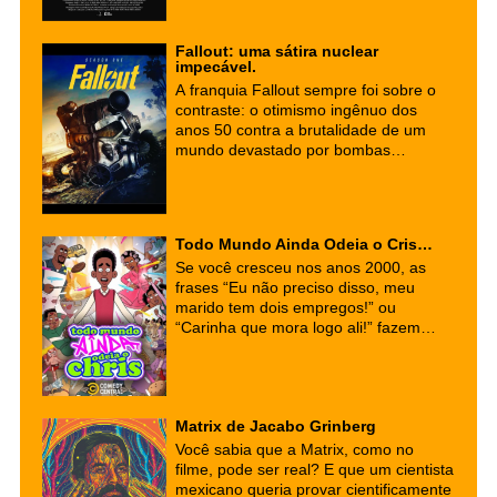
metragem de Kleber Mendonça Filho,
consolidou-se como um fenômeno
cultural e artístico, reafirmando a força
Fallout: uma sátira nuclear
do cinema nacional no cenário global.
impecável.
A franquia Fallout sempre foi sobre o
contraste: o otimismo ingênuo dos
anos 50 contra a brutalidade de um
mundo devastado por bombas
nucleares. Ao adaptar esse universo
para o streaming, a Amazon Prime
Video não apenas entregou uma das
melhores transposições de games para
Todo Mundo Ainda Odeia o Cris…
a TV, mas também uma sátira social
Se você cresceu nos anos 2000, as
ácida que ressoa estranhamente com
frases “Eu não preciso disso, meu
os nossos tempos.
marido tem dois empregos!” ou
“Carinha que mora logo ali!” fazem
parte do seu DNA cultural. Mas
segurem a nostalgia, porque a família
Rock está de volta — e desta vez, o
traço é outro, mas o azar é o mesmo!
Matrix de Jacabo Grinberg
A série animada "Todo Mundo Ainda
Odeia o Cris" (Everybody Still Hates
Você sabia que a Matrix, como no
Chris) chegou para provar que
filme, pode ser real? E que um cientista
clássicos não morrem, eles se
mexicano queria provar cientificamente