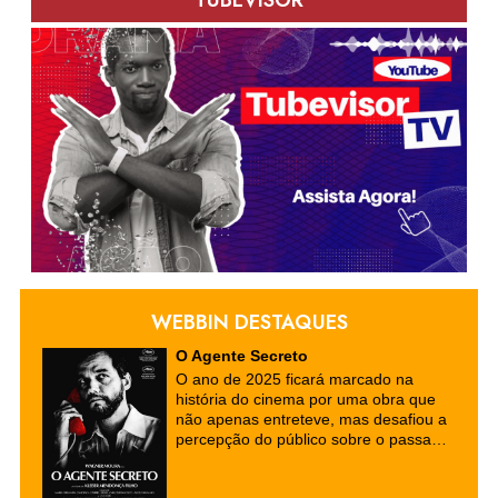
WEBBIN DESTAQUES
O Agente Secreto
O ano de 2025 ficará marcado na
história do cinema por uma obra que
não apenas entreteve, mas desafiou a
percepção do público sobre o passado
e o presente do Brasil. "O Agente
Secreto", o mais recente longa-