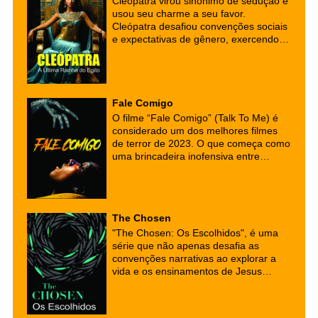
Cleópatra virou sinônimo de sedução e
usou seu charme a seu favor.
Cleópatra desafiou convenções sociais
e expectativas de gênero, exercendo
autoridade e influência política em um
mundo dominado por homens. Sua
capacidade de usar sua inteligência,
charme e astúcia a tornou uma figura
Fale Comigo
lendária não apenas em sua época,
mas até os dias de hoje.
O filme “Fale Comigo” (Talk To Me) é
considerado um dos melhores filmes
de terror de 2023. O que começa como
uma brincadeira inofensiva entre
adolescente logo toma um rumo
perigoso e assustador.
The Chosen
"The Chosen: Os Escolhidos", é uma
série que não apenas desafia as
convenções narrativas ao explorar a
vida e os ensinamentos de Jesus
Cristo, mas também serve como uma
ponte para a reflexão espiritual e a
conversão para o cristianismo.