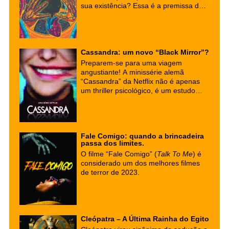
transformam.
sua existência? Essa é a premissa da
intrigante história verídica de Jacobo
Grinberg-Zylberbaum, um
neurofisiologista que se desviou do
caminho acadêmico para explorar as
fronteiras da consciência.
Cassandra: um novo “Black Mirror”?
Preparem-se para uma viagem
angustiante! A minissérie alemã
“Cassandra” da Netflix não é apenas
um thriller psicológico, é um estudo
profundo sobre os perigos da
tecnologia e os fantasmas do passado.
Uma obra que te faz questionar a
sanidade e os limites da inteligência
Fale Comigo: quando a brincadeira
artificial.
passa dos limites.
O filme “Fale Comigo” (
Talk To Me
) é
considerado um dos melhores filmes
de terror de 2023.
Cleópatra – A Última Rainha do Egito