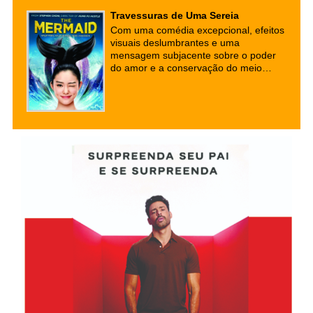
Travessuras de Uma Sereia
Com uma comédia excepcional, efeitos
visuais deslumbrantes e uma
mensagem subjacente sobre o poder
do amor e a conservação do meio
ambiente, este filme cativou audiências
em todo o mundo. Se você está em
busca de uma comédia cativante com
uma pitada de romance e fantasia,
este é um filme que vale a pena
conferir.