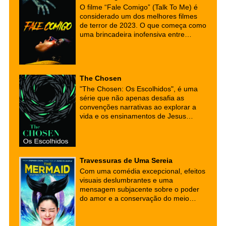
mas até os dias de hoje.
O filme “Fale Comigo” (Talk To Me) é
considerado um dos melhores filmes
de terror de 2023. O que começa como
uma brincadeira inofensiva entre
adolescente logo toma um rumo
perigoso e assustador.
The Chosen
"The Chosen: Os Escolhidos", é uma
série que não apenas desafia as
convenções narrativas ao explorar a
vida e os ensinamentos de Jesus
Cristo, mas também serve como uma
ponte para a reflexão espiritual e a
conversão para o cristianismo.
Travessuras de Uma Sereia
Com uma comédia excepcional, efeitos
visuais deslumbrantes e uma
mensagem subjacente sobre o poder
do amor e a conservação do meio
ambiente, este filme cativou audiências
em todo o mundo. Se você está em
busca de uma comédia cativante com