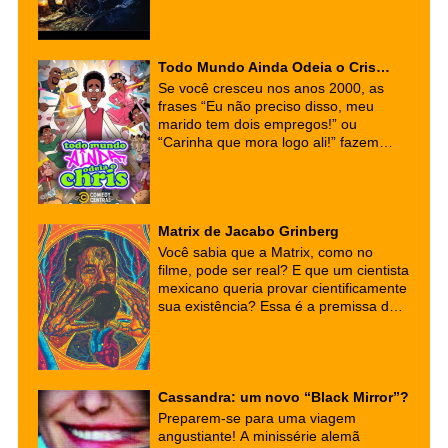
nucleares. Ao adaptar esse universo
para o streaming, a Amazon Prime
Video não apenas entregou uma das
melhores transposições de games para
Todo Mundo Ainda Odeia o Cris…
a TV, mas também uma sátira social
Se você cresceu nos anos 2000, as
ácida que ressoa estranhamente com
frases “Eu não preciso disso, meu
os nossos tempos.
marido tem dois empregos!” ou
“Carinha que mora logo ali!” fazem
parte do seu DNA cultural. Mas
segurem a nostalgia, porque a família
Rock está de volta — e desta vez, o
traço é outro, mas o azar é o mesmo!
Matrix de Jacabo Grinberg
A série animada "Todo Mundo Ainda
Odeia o Cris" (Everybody Still Hates
Você sabia que a Matrix, como no
Chris) chegou para provar que
filme, pode ser real? E que um cientista
clássicos não morrem, eles se
mexicano queria provar cientificamente
transformam.
sua existência? Essa é a premissa da
intrigante história verídica de Jacobo
Grinberg-Zylberbaum, um
neurofisiologista que se desviou do
caminho acadêmico para explorar as
fronteiras da consciência.
Cassandra: um novo “Black Mirror”?
Preparem-se para uma viagem
angustiante! A minissérie alemã