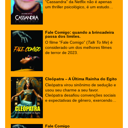
“Cassandra” da Netflix não é apenas
um thriller psicológico, é um estudo
profundo sobre os perigos da
tecnologia e os fantasmas do passado.
Uma obra que te faz questionar a
sanidade e os limites da inteligência
Fale Comigo: quando a brincadeira
artificial.
passa dos limites.
O filme “Fale Comigo” (
Talk To Me
) é
considerado um dos melhores filmes
de terror de 2023.
Cleópatra – A Última Rainha do Egito
Cleópatra virou sinônimo de sedução e
usou seu charme a seu favor.
Cleópatra desafiou convenções sociais
e expectativas de gênero, exercendo
autoridade e influência política em um
mundo dominado por homens. Sua
capacidade de usar sua inteligência,
charme e astúcia a tornou uma figura
Fale Comigo
lendária não apenas em sua época,